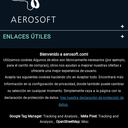
ENLACES ÚTILES
Bienvenido a aerosoft.com!
Utilizamos cookies Algunos de ellos son técnicamente necesarios (por ejemplo,
para el carrito de compras), otros nos ayudan a mejorar nuestras ofertas y
ofrecerle una mejor experiencia de usuario.
Acepta las siguientes cookies haciendo clic en Aceptar todo. Encontrará más
información en la configuración de privacidad, donde también puede cambiar
DESISTIR DEL CONTRATO
su selección en cualquier momento. Simplemente vaya a la página con la
declaración de protección de datos.
Vea nuestra declaración de protección de
INFORMACIÓN
datos.
NO SE PIERDA LAS ÚLTIMAS NOTICIAS
Google Tag Manager:
Tracking and Analysis ,
Meta Pixel:
Tracking and
Analysis ,
OpenStreetMap:
Misc
* Todos los precios, incl. el IVA legal y
gastos de envío
así como las posibles