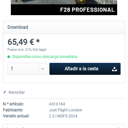
FlightSim Studio - E-Jets 170/175
Aerosoft Aircraft A340-600
Download
65,49 € *
40,62 € *
81,33 € *
Precio incl. 21% IVA legal
Disponible como descarga inmediata
Añadir a la cesta
Recordar
N.º artículo:
AS16184
Fabricante:
Just Flight London
Versión actual:
2.3 | MSFS 2024