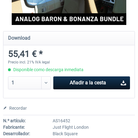
FlightSim Studio - E-Jets 170/175
Aerosoft Aircraft A340-600
Download
40,62 € *
81,33 € *
55,41 € *
Precio incl. 21% IVA legal
Disponible como descarga inmediata
Añadir a la cesta
Recordar
N.º artículo:
AS16452
Fabricante:
Just Flight London
Desarrollador:
Black Square