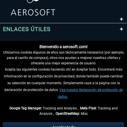
ENLACES ÚTILES
Bienvenido a aerosoft.com!
Utilizamos cookies Algunos de ellos son técnicamente necesarios (por ejemplo,
para el carrito de compras), otros nos ayudan a mejorar nuestras ofertas y
ofrecerle una mejor experiencia de usuario.
Acepta las siguientes cookies haciendo clic en Aceptar todo. Encontrará más
información en la configuración de privacidad, donde también puede cambiar
DESISTIR DEL CONTRATO
su selección en cualquier momento. Simplemente vaya a la página con la
declaración de protección de datos.
Vea nuestra declaración de protección de
INFORMACIÓN
datos.
NO SE PIERDA LAS ÚLTIMAS NOTICIAS
Google Tag Manager:
Tracking and Analysis ,
Meta Pixel:
Tracking and
Analysis ,
OpenStreetMap:
Misc
* Todos los precios, incl. el IVA legal y
gastos de envío
así como las posibles
tasas de recepción si no se describe lo contrario