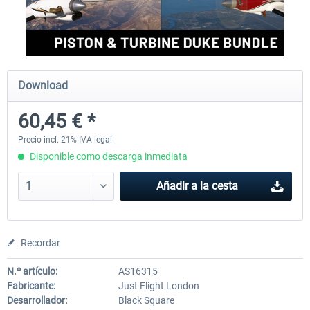
Aerosoft Aircraft A340-600 Pro
FlightSim Studio - B727 Pas
Download
81,33 € *
40,62 € *
60,45 € *
Precio incl. 21% IVA legal
Disponible como descarga inmediata
Añadir a la cesta
Recordar
N.º artículo:
AS16315
Fabricante:
Just Flight London
Desarrollador:
Black Square