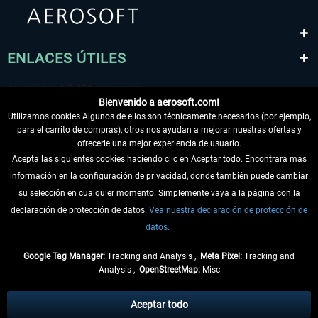
ENLACES ÚTILES
Bienvenido a aerosoft.com!
Utilizamos cookies Algunos de ellos son técnicamente necesarios (por ejemplo,
para el carrito de compras), otros nos ayudan a mejorar nuestras ofertas y
ofrecerle una mejor experiencia de usuario.
Acepta las siguientes cookies haciendo clic en Aceptar todo. Encontrará más
información en la configuración de privacidad, donde también puede cambiar
DESISTIR DEL CONTRATO
su selección en cualquier momento. Simplemente vaya a la página con la
declaración de protección de datos.
Vea nuestra declaración de protección de
INFORMACIÓN
datos.
NO SE PIERDA LAS ÚLTIMAS NOTICIAS
Google Tag Manager:
Tracking and Analysis ,
Meta Pixel:
Tracking and
Analysis ,
OpenStreetMap:
Misc
* Todos los precios, incl. el IVA legal y
gastos de envío
así como las posibles
tasas de recepción si no se describe lo contrario
Aceptar todo