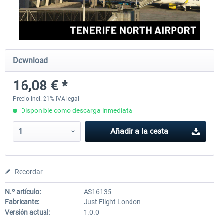
Aerosoft Mega Airport Brussels
Aerosoft Airport Cologne/
Download
25,37 € *
18,25 € *
16,08 € *
Precio incl. 21% IVA legal
Disponible como descarga inmediata
Añadir a la cesta
Recordar
N.º artículo:
AS16135
Fabricante:
Just Flight London
Versión actual:
1.0.0