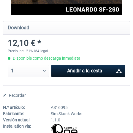
FlightSim Studio - E-Jets 170/175
Aerosoft Aircraft A340-600
Download
12,10 € *
40,62 € *
81,33 € *
Precio incl. 21% IVA legal
Disponible como descarga inmediata
Añadir a la cesta
Recordar
N.º artículo:
AS16095
Fabricante:
Sim Skunk Works
Versión actual:
1.1.0
Installation via: