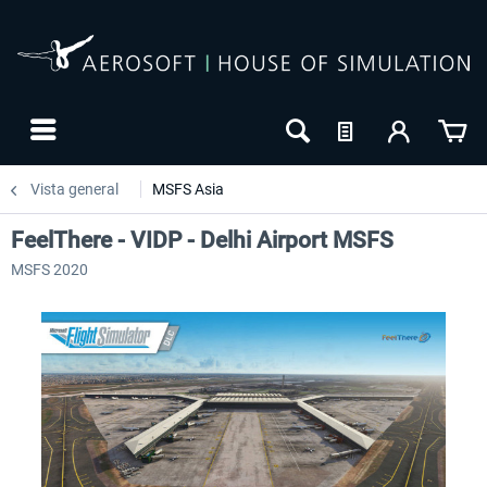
Vista general
MSFS Asia
FeelThere - VIDP - Delhi Airport MSFS
MSFS 2020