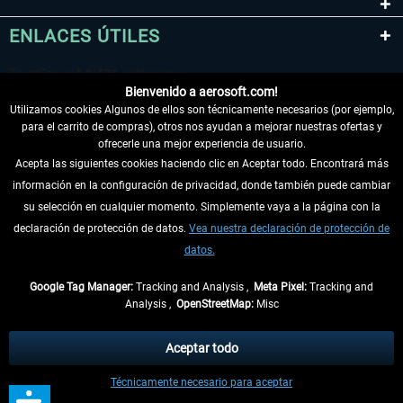
ENLACES ÚTILES
Bienvenido a aerosoft.com!
Utilizamos cookies Algunos de ellos son técnicamente necesarios (por ejemplo,
para el carrito de compras), otros nos ayudan a mejorar nuestras ofertas y
ofrecerle una mejor experiencia de usuario.
Acepta las siguientes cookies haciendo clic en Aceptar todo. Encontrará más
información en la configuración de privacidad, donde también puede cambiar
DESISTIR DEL CONTRATO
su selección en cualquier momento. Simplemente vaya a la página con la
declaración de protección de datos.
Vea nuestra declaración de protección de
INFORMACIÓN
datos.
NO SE PIERDA LAS ÚLTIMAS NOTICIAS
Google Tag Manager:
Tracking and Analysis ,
Meta Pixel:
Tracking and
Analysis ,
OpenStreetMap:
Misc
* Todos los precios, incl. el IVA legal y
gastos de envío
así como las posibles
tasas de recepción si no se describe lo contrario
Aceptar todo
** De aplicación a envíos dentro de Alemania. Los plazos de envío para los
Técnicamente necesario para aceptar
demás países se pueden consultar en la
información de envío
.