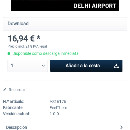
Aerosoft Mt. Everest Airports Vol. 1 -
Aerosoft Mt. Everest Airports V
Download
Lukla
Phaplu...
16,94 € *
10,12 € *
10,12 € *
Precio incl. 21% IVA legal
Disponible como descarga inmediata
Añadir a la cesta
Recordar
N.º artículo:
AS16176
Fabricante:
FeelThere
Versión actual:
1.0.0
Descripción