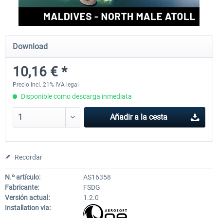
Aerosoft Mt. Everest Airports Vol. 1 -
Aerosoft Mt. Everest Airports V
Download
Lukla
Phaplu...
10,16 € *
10,12 € *
10,12 € *
Precio incl. 21% IVA legal
Disponible como descarga inmediata
Añadir a la cesta
Recordar
N.º artículo:
AS16358
Fabricante:
FSDG
Versión actual:
1.2.0
Installation via: