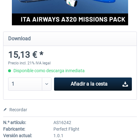
Perfect Flight - Flying Germany MSFS
Perfect Flight - FS Explorer -
Italy MSFS
Download
15,13 € *
17,55 € *
15,13 € *
Precio incl. 21% IVA legal
Disponible como descarga inmediata
Añadir a la cesta
Recordar
N.º artículo:
AS16242
Fabricante:
Perfect Flight
Versión actual:
1.0.1