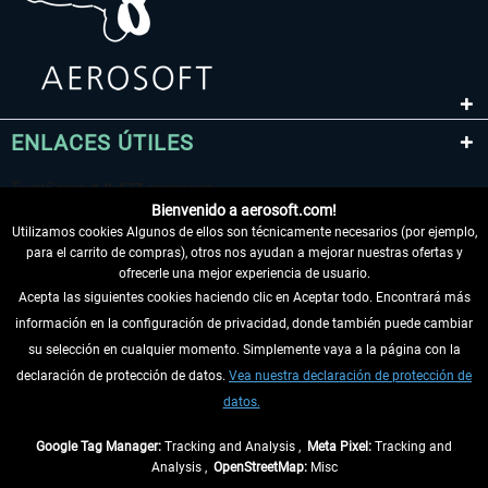
ENLACES ÚTILES
Bienvenido a aerosoft.com!
Utilizamos cookies Algunos de ellos son técnicamente necesarios (por ejemplo,
para el carrito de compras), otros nos ayudan a mejorar nuestras ofertas y
ofrecerle una mejor experiencia de usuario.
Acepta las siguientes cookies haciendo clic en Aceptar todo. Encontrará más
información en la configuración de privacidad, donde también puede cambiar
DESISTIR DEL CONTRATO
su selección en cualquier momento. Simplemente vaya a la página con la
declaración de protección de datos.
Vea nuestra declaración de protección de
INFORMACIÓN
datos.
NO SE PIERDA LAS ÚLTIMAS NOTICIAS
Google Tag Manager:
Tracking and Analysis ,
Meta Pixel:
Tracking and
Analysis ,
OpenStreetMap:
Misc