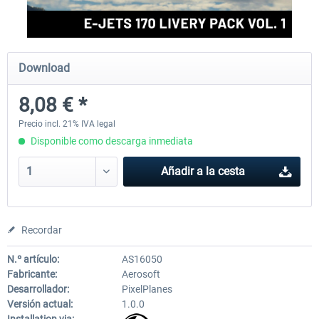
FlightSim Studio - E-Jets 170/175
Aerosoft Aircraft A340-600
Download
8,08 € *
40,62 € *
81,33 € *
Precio incl. 21% IVA legal
Disponible como descarga inmediata
Añadir a la cesta
Recordar
N.º artículo:
AS16050
Fabricante:
Aerosoft
Desarrollador:
PixelPlanes
Versión actual:
1.0.0