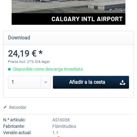
FSDG - Greenland Kulusuk MSFS
Aerosoft Airport Bonair
Download
9,14 € *
12,15 € *
24,19 € *
Precio incl. 21% IVA legal
Disponible como descarga inmediata
Añadir a la cesta
Recordar
N.º artículo:
AS16038
Fabricante:
FSimStudios
Versión actual:
1.1