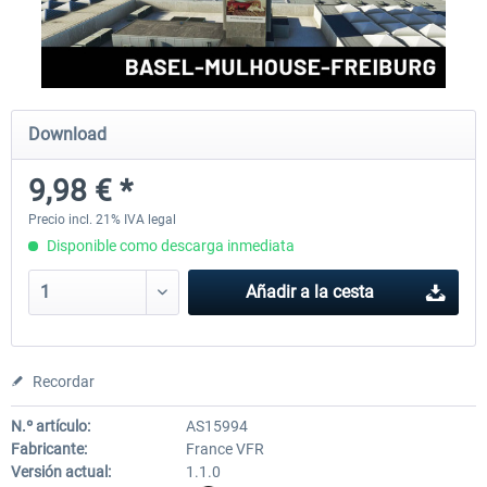
Aerosoft Mega Airport Brussels
Aerosoft Airport Cologne/
Download
25,37 € *
18,25 € *
9,98 € *
Precio incl. 21% IVA legal
Disponible como descarga inmediata
Añadir a la cesta
Recordar
N.º artículo:
AS15994
Fabricante:
France VFR
Versión actual:
1.1.0