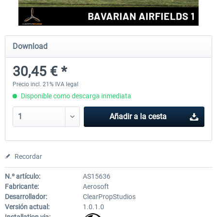
Aerosoft Mega Airport Brussels
Aerosoft Airport Cologne/
Download
30,45 € *
25,37 € *
18,25 € *
Precio incl. 21% IVA legal
Disponible como descarga inmediata
Añadir a la cesta
Recordar
N.º artículo:
AS15636
Fabricante:
Aerosoft
Desarrollador:
ClearPropStudios
Versión actual:
1.0.1.0