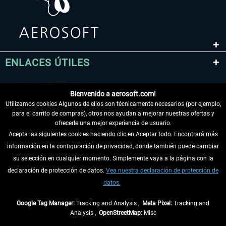
ENLACES ÚTILES
Bienvenido a aerosoft.com!
Utilizamos cookies Algunos de ellos son técnicamente necesarios (por ejemplo,
para el carrito de compras), otros nos ayudan a mejorar nuestras ofertas y
ofrecerle una mejor experiencia de usuario.
Acepta las siguientes cookies haciendo clic en Aceptar todo. Encontrará más
información en la configuración de privacidad, donde también puede cambiar
DESISTIR DEL CONTRATO
su selección en cualquier momento. Simplemente vaya a la página con la
declaración de protección de datos.
Vea nuestra declaración de protección de
INFORMACIÓN
datos.
NO SE PIERDA LAS ÚLTIMAS NOTICIAS
Google Tag Manager:
Tracking and Analysis ,
Meta Pixel:
Tracking and
Analysis ,
OpenStreetMap:
Misc
* Todos los precios, incl. el IVA legal y
gastos de envío
así como las posibles