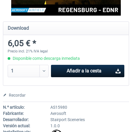
Aerosoft Mega Airport Brussels
Aerosoft Airport Cologne/
Download
6,05 € *
25,37 € *
18,25 € *
Precio incl. 21% IVA legal
Disponible como descarga inmediata
Añadir a la cesta
Recordar
N.º artículo:
AS15980
Fabricante:
Aerosoft
Desarrollador:
Stairport Sceneries
Versión actual:
1.0.0