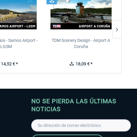
ios - Samos Airport -
TDM Scenery Design - Airport A
FlyLo
LGSM
Coruña
14,52 € *
18,09 € *
NO SE PIERDA LAS ÚLTIMAS
NOTICIAS