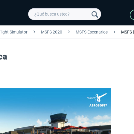
light Simulator
MSFS 2020
MSFS Escenarios
MSFS 
ca