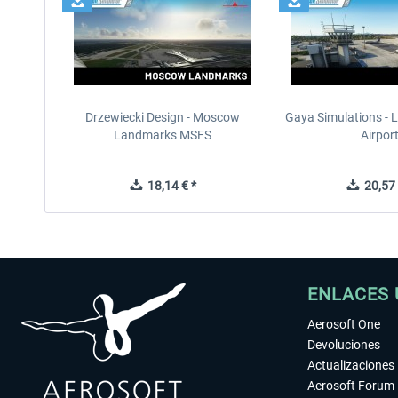
Drzewiecki Design - Moscow
Gaya Simulations - L
Landmarks MSFS
Airpor
18,14 € *
20,57 
ENLACES 
Aerosoft One
Devoluciones
Actualizaciones
Aerosoft Forum