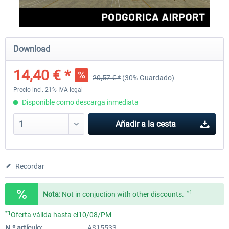
Aerosoft Mega Airport Brussels
Aerosoft Airport Cologne/
Download
14,40 € *
20,57 € *
(30% Guardado)
25,37 € *
18,25 € *
Precio incl. 21% IVA legal
Disponible como descarga inmediata
Añadir a la cesta
Recordar
*1
Nota:
Not in conjuction with other discounts.
*1
Oferta válida hasta el10/08/PM
N.º artículo:
AS15533