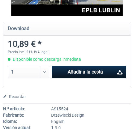
Aerosoft Mega Airport Brussels
Aerosoft Airport Cologne/
Download
10,89 € *
25,37 € *
18,25 € *
Precio incl. 21% IVA legal
Disponible como descarga inmediata
Añadir a la cesta
Recordar
N.º artículo:
AS15524
Fabricante:
Drzewiecki Design
Idioma:
English
Versión actual:
1.3.0