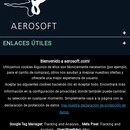
ENLACES ÚTILES
Bienvenido a aerosoft.com!
Utilizamos cookies Algunos de ellos son técnicamente necesarios (por ejemplo,
para el carrito de compras), otros nos ayudan a mejorar nuestras ofertas y
ofrecerle una mejor experiencia de usuario.
Acepta las siguientes cookies haciendo clic en Aceptar todo. Encontrará más
información en la configuración de privacidad, donde también puede cambiar
DESISTIR DEL CONTRATO
su selección en cualquier momento. Simplemente vaya a la página con la
declaración de protección de datos.
Vea nuestra declaración de protección de
INFORMACIÓN
datos.
NO SE PIERDA LAS ÚLTIMAS NOTICIAS
Google Tag Manager:
Tracking and Analysis ,
Meta Pixel:
Tracking and
Analysis ,
OpenStreetMap:
Misc