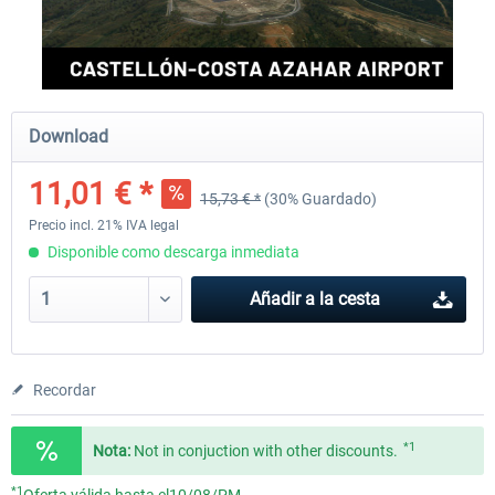
Aerosoft Mega Airport Brussels
Aerosoft Airport Cologne/
Download
25,37 € *
18,25 € *
11,01 € *
15,73 € *
(30% Guardado)
Precio incl. 21% IVA legal
Disponible como descarga inmediata
Añadir a la cesta
Recordar
*1
Nota:
Not in conjuction with other discounts.
*1