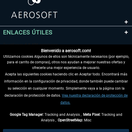
ENLACES ÚTILES
Bienvenido a aerosoft.com!
Utilizamos cookies Algunos de ellos son técnicamente necesarios (por ejemplo,
para el carrito de compras), otros nos ayudan a mejorar nuestras ofertas y
ofrecerle una mejor experiencia de usuario.
Acepta las siguientes cookies haciendo clic en Aceptar todo. Encontrará más
información en la configuración de privacidad, donde también puede cambiar
DESISTIR DEL CONTRATO
su selección en cualquier momento. Simplemente vaya a la página con la
declaración de protección de datos.
Vea nuestra declaración de protección de
INFORMACIÓN
datos.
NO SE PIERDA LAS ÚLTIMAS NOTICIAS
Google Tag Manager:
Tracking and Analysis ,
Meta Pixel:
Tracking and
Analysis ,
OpenStreetMap:
Misc
* Todos los precios, incl. el IVA legal y
gastos de envío
así como las posibles