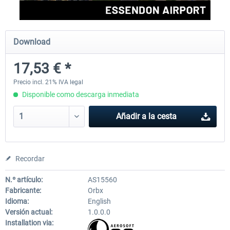
Orbx - YMEN Essendon Airport MSFS
Sierrasim Simulation - NWWW
Download
Tontouta Intl...
17,53 € *
17,53 € *
19,36 € *
Precio incl. 21% IVA legal
Disponible como descarga inmediata
Añadir a la cesta
Recordar
N.º artículo:
AS15560
Fabricante:
Orbx
Idioma:
English
Versión actual:
1.0.0.0
Installation via: