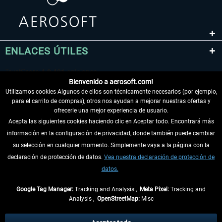
ENLACES ÚTILES
Bienvenido a aerosoft.com!
Utilizamos cookies Algunos de ellos son técnicamente necesarios (por ejemplo,
para el carrito de compras), otros nos ayudan a mejorar nuestras ofertas y
ofrecerle una mejor experiencia de usuario.
Acepta las siguientes cookies haciendo clic en Aceptar todo. Encontrará más
información en la configuración de privacidad, donde también puede cambiar
DESISTIR DEL CONTRATO
su selección en cualquier momento. Simplemente vaya a la página con la
declaración de protección de datos.
Vea nuestra declaración de protección de
INFORMACIÓN
datos.
NO SE PIERDA LAS ÚLTIMAS NOTICIAS
Google Tag Manager:
Tracking and Analysis ,
Meta Pixel:
Tracking and
Analysis ,
OpenStreetMap:
Misc
* Todos los precios, incl. el IVA legal y
gastos de envío
así como las posibles
tasas de recepción si no se describe lo contrario