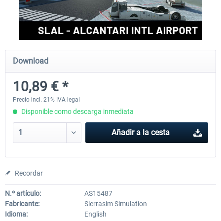
FSDG - Cusco MSFS
Sierrasim Simulation - SKMD 
Herrera...
Download
18,15 € *
13,31 € *
10,89 € *
Precio incl. 21% IVA legal
Disponible como descarga inmediata
Añadir a la cesta
Recordar
N.º artículo:
AS15487
Fabricante:
Sierrasim Simulation
Idioma:
English