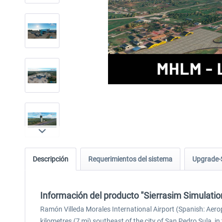
Descripción
Requerimientos del sistema
Upgrade-
Información del producto "Sierrasim Simulati
Ramón Villeda Morales International Airport (Spanish: Aero
kilometres (7 mi) southeast of the city of San Pedro Sula, 