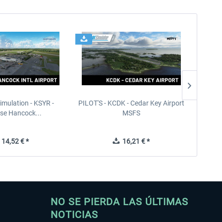
imulation - KSYR -
PILOT'S - KCDK - Cedar Key Airport
Orbx - 
se Hancock...
MSFS
14,52 € *
16,21 € *
NO SE PIERDA LAS ÚLTIMAS
NOTICIAS