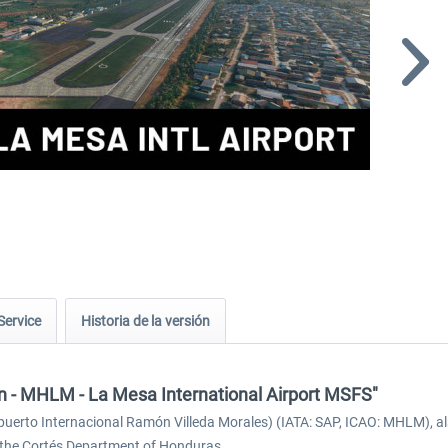
Service
Historia de la versión
on - MHLM - La Mesa International Airport MSFS"
puerto Internacional Ramón Villeda Morales) (IATA: SAP, ICAO: MHLM), al
in the Cortés Department of Honduras.