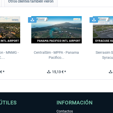
Otros clientes también vieron
ion - MNMG -
CentralSim - MPPA - Panama
Sierrasim S
....
Pacifico...
Syracu
€ *
15,13 € *
ÚTILES
INFORMACIÓN
Contactos