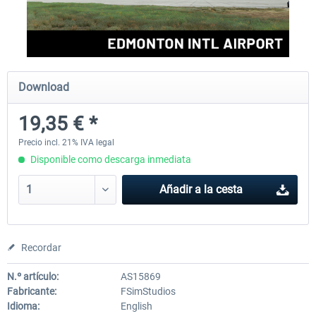
FSDG - Greenland Kulusuk MSFS
Aerosoft Airport Bonair
Download
9,14 € *
12,15 € *
19,35 € *
Precio incl. 21% IVA legal
Disponible como descarga inmediata
Añadir a la cesta
Recordar
N.º artículo:
AS15869
Fabricante:
FSimStudios
Idioma:
English