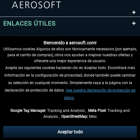
ENLACES ÚTILES
Bienvenido a aerosoft.com!
Utilizamos cookies Algunos de ellos son técnicamente necesarios (por ejemplo,
para el carrito de compras), otros nos ayudan a mejorar nuestras ofertas y
ofrecerle una mejor experiencia de usuario.
Acepta las siguientes cookies haciendo clic en Aceptar todo. Encontrará más
información en la configuración de privacidad, donde también puede cambiar
DESISTIR DEL CONTRATO
su selección en cualquier momento. Simplemente vaya a la página con la
declaración de protección de datos.
Vea nuestra declaración de protección de
INFORMACIÓN
datos.
NO SE PIERDA LAS ÚLTIMAS NOTICIAS
Google Tag Manager:
Tracking and Analysis ,
Meta Pixel:
Tracking and
Analysis ,
OpenStreetMap:
Misc
* Todos los precios, incl. el IVA legal y
gastos de envío
así como las posibles
tasas de recepción si no se describe lo contrario
Aceptar todo
** De aplicación a envíos dentro de Alemania. Los plazos de envío para los