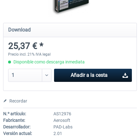
Mega Airport Frankfurt V2.0
Mega Airport Berlin Brande
Download
25,37 € *
30,45 € *
25,37 € *
Precio incl. 21% IVA legal
Disponible como descarga inmediata
Añadir a la cesta
Recordar
N.º artículo:
AS12976
Fabricante:
Aerosoft
Desarrollador:
PAD-Labs
Versión actual:
2.01