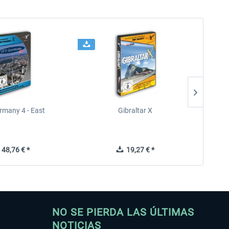
rmany 4 - East
Gibraltar X
48,76 € *
19,27 € *
NO SE PIERDA LAS ÚLTIMAS
NOTICIAS