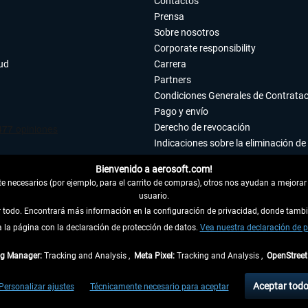
Contactos
Prensa
Sobre nosotros
Corporate responsibility
tud
Carrera
Partners
Condiciones Generales de Contrata
Pago y envío
Derecho de revocación
Indicaciones sobre la eliminación de 
Declaración de protección de datos
Bienvenido a aerosoft.com!
Accesibilidad
 necesarios (por ejemplo, para el carrito de compras), otros nos ayudan a mejorar 
Aviso legal
usuario.
ar todo. Encontrará más información en la configuración de privacidad, donde tam
la página con la declaración de protección de datos.
 DEL CONTRATO
Vea nuestra declaración de p
ag Manager:
Tracking and Analysis ,
Meta Pixel:
Tracking and Analysis ,
OpenStree
ncl. el IVA legal y
gastos de envío
así como las posibles tasas de recepción si no se 
Aceptar tod
Personalizar ajustes
Técnicamente necesario para aceptar
dentro de Alemania. Los plazos de envío para los demás países se pueden consultar