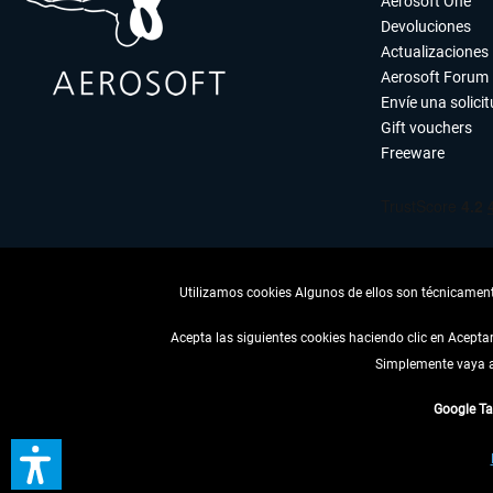
Aerosoft One
Devoluciones
Actualizaciones
Aerosoft Forum
Envíe una solici
Gift vouchers
Freeware
Utilizamos cookies Algunos de ellos son técnicamente
Acepta las siguientes cookies haciendo clic en Acept
Simplemente vaya a 
DESISTIR
Google T
* Todos los precios, i
** De aplicación a envíos 