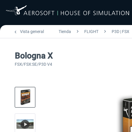
Vista general
Tienda
FLIGHT
P3D | FSX
Bologna X
FSX/FSX:SE/P3D V4