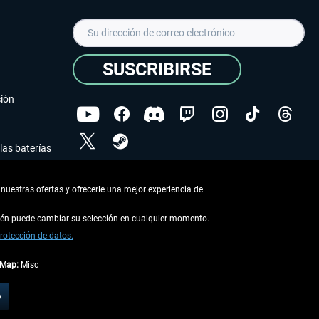
SUSCRIBIRSE
ción
las baterías
He leído la
declaración de protección de datos
.
nuestras ofertas y ofrecerle una mejor experiencia de
Copyright © Aerosoft GmbH - Todos los derechos
reservados
bién puede cambiar su selección en cualquier momento.
rotección de datos.
tMap:
Misc
describe lo contrario
o
 en la
información de envío
.