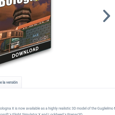
e la versión
logna X is now available as a highly realistic 3D model of the Guglielmo 
crosoft´s Flight Simulator X and Lockheed´s Prepar3D.