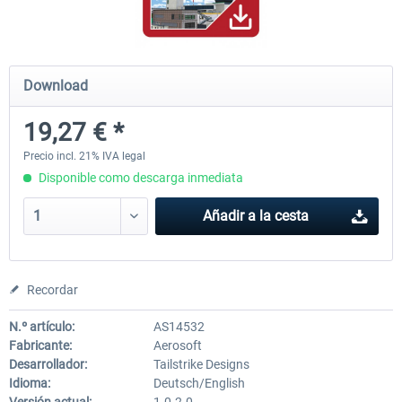
Mega Airport Frankfurt V2.0
Mega Airport Berlin Brande
Download
19,27 € *
30,45 € *
25,37 € *
Precio incl. 21% IVA legal
Disponible como descarga inmediata
Añadir a la cesta
Recordar
N.º artículo:
AS14532
Fabricante:
Aerosoft
Desarrollador:
Tailstrike Designs
Idioma:
Deutsch/English