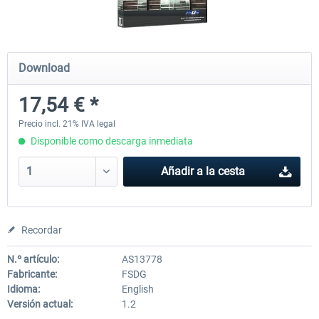
Mega Airport Frankfurt V2.0
Mega Airport Berlin Brande
Download
17,54 € *
30,45 € *
25,37 € *
Precio incl. 21% IVA legal
Disponible como descarga inmediata
Añadir a la cesta
Recordar
N.º artículo:
AS13778
Fabricante:
FSDG
Idioma:
English
Versión actual:
1.2