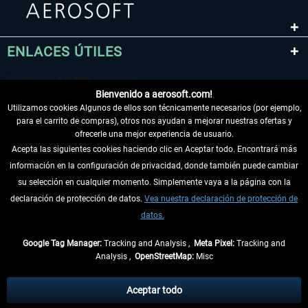
ENLACES ÚTILES
Bienvenido a aerosoft.com!
Utilizamos cookies Algunos de ellos son técnicamente necesarios (por ejemplo,
para el carrito de compras), otros nos ayudan a mejorar nuestras ofertas y
ofrecerle una mejor experiencia de usuario.
Acepta las siguientes cookies haciendo clic en Aceptar todo. Encontrará más
información en la configuración de privacidad, donde también puede cambiar
DESISTIR DEL CONTRATO
su selección en cualquier momento. Simplemente vaya a la página con la
declaración de protección de datos.
Vea nuestra declaración de protección de
INFORMACIÓN
datos.
NO SE PIERDA LAS ÚLTIMAS NOTICIAS
Google Tag Manager:
Tracking and Analysis ,
Meta Pixel:
Tracking and
Analysis ,
OpenStreetMap:
Misc
* Todos los precios, incl. el IVA legal y
gastos de envío
así como las posibles
tasas de recepción si no se describe lo contrario
Aceptar todo
** De aplicación a envíos dentro de Alemania. Los plazos de envío para los