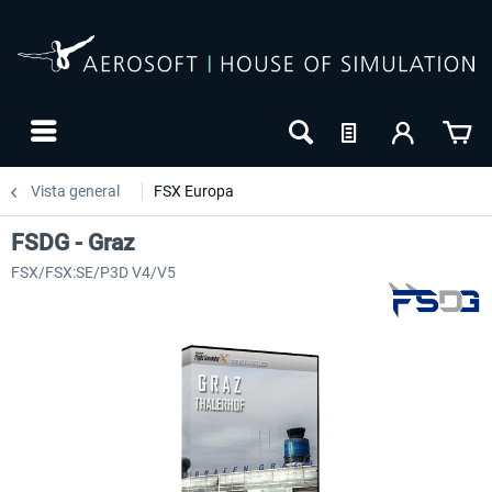
Vista general
FSX Europa
FSDG - Graz
FSX/FSX:SE/P3D V4/V5