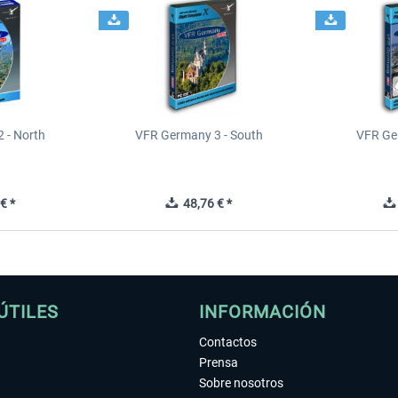
 - North
VFR Germany 3 - South
VFR Ge
€ *
48,76 € *
ÚTILES
INFORMACIÓN
Contactos
Prensa
Sobre nosotros