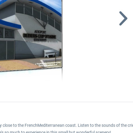
ry close to the FrenchMediterranean coast. Listen to the sounds of the cr
re's so much to experience in this small but wonderful scenery!