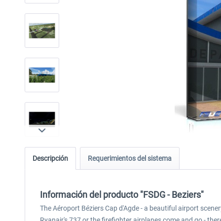
Descripción
Requerimientos del sistema
Información del producto "FSDG - Beziers"
The Aéroport Béziers Cap d'Agde - a beautiful airport scene
Ryanair's 737 or the firefighter airplanes come and go - the