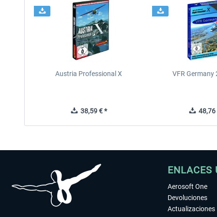
Austria Professional X
VFR Germany 2
38,59 € *
48,76 
ENLACES 
Aerosoft One
Devoluciones
Actualizaciones