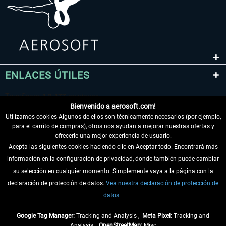
ENLACES ÚTILES
Bienvenido a aerosoft.com!
Utilizamos cookies Algunos de ellos son técnicamente necesarios (por ejemplo,
para el carrito de compras), otros nos ayudan a mejorar nuestras ofertas y
ofrecerle una mejor experiencia de usuario.
Acepta las siguientes cookies haciendo clic en Aceptar todo. Encontrará más
información en la configuración de privacidad, donde también puede cambiar
DESISTIR DEL CONTRATO
su selección en cualquier momento. Simplemente vaya a la página con la
declaración de protección de datos.
Vea nuestra declaración de protección de
INFORMACIÓN
datos.
NO SE PIERDA LAS ÚLTIMAS NOTICIAS
Google Tag Manager:
Tracking and Analysis ,
Meta Pixel:
Tracking and
Analysis ,
OpenStreetMap:
Misc