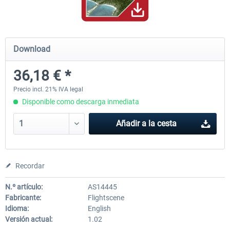
FSDG - Ayers Rock X
Lord Howe Island X
Download
36,18 € *
11,13 € *
15,20 € *
Precio incl. 21% IVA legal
Disponible como descarga inmediata
Añadir a la cesta
Recordar
N.º artículo:
AS14445
Fabricante:
Flightscene
Idioma:
English
Versión actual:
1.02