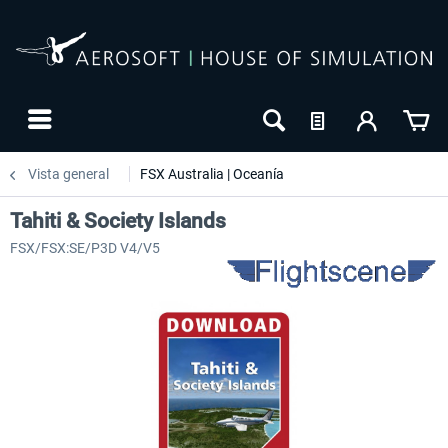
Vista general
FSX Australia | Oceanía
Tahiti & Society Islands
FSX/FSX:SE/P3D V4/V5