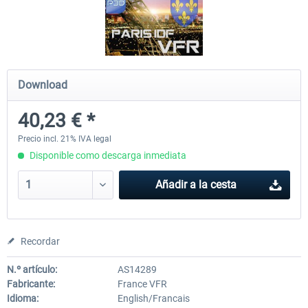
Hamburg-Finkenwerder
Madeira X Evolution
Download
12,10 € *
25,37 € *
40,23 € *
Precio incl. 21% IVA legal
Disponible como descarga inmediata
Añadir a la cesta
Recordar
N.º artículo:
AS14289
Fabricante:
France VFR
Idioma:
English/Francais