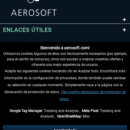
ENLACES ÚTILES
Bienvenido a aerosoft.com!
Utilizamos cookies Algunos de ellos son técnicamente necesarios (por ejemplo,
para el carrito de compras), otros nos ayudan a mejorar nuestras ofertas y
ofrecerle una mejor experiencia de usuario.
Acepta las siguientes cookies haciendo clic en Aceptar todo. Encontrará más
información en la configuración de privacidad, donde también puede cambiar
DESISTIR DEL CONTRATO
su selección en cualquier momento. Simplemente vaya a la página con la
declaración de protección de datos.
Vea nuestra declaración de protección de
INFORMACIÓN
datos.
NO SE PIERDA LAS ÚLTIMAS NOTICIAS
Google Tag Manager:
Tracking and Analysis ,
Meta Pixel:
Tracking and
Analysis ,
OpenStreetMap:
Misc
* Todos los precios, incl. el IVA legal y
gastos de envío
así como las posibles
tasas de recepción si no se describe lo contrario