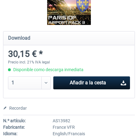
Mega Airport Frankfurt V2.0
Mega Airport Berlin Brande
Download
30,45 € *
25,37 € *
30,15 € *
Precio incl. 21% IVA legal
Disponible como descarga inmediata
Añadir a la cesta
Recordar
N.º artículo:
AS13982
Fabricante:
France VFR
Idioma:
English/Francais