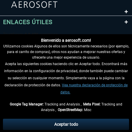
ENLACES ÚTILES
Bienvenido a aerosoft.com!
Utilizamos cookies Algunos de ellos son técnicamente necesarios (por ejemplo,
para el carrito de compras), otros nos ayudan a mejorar nuestras ofertas y
ofrecerle una mejor experiencia de usuario.
Acepta las siguientes cookies haciendo clic en Aceptar todo. Encontrará más
información en la configuración de privacidad, donde también puede cambiar
DESISTIR DEL CONTRATO
su selección en cualquier momento. Simplemente vaya a la página con la
declaración de protección de datos.
Vea nuestra declaración de protección de
INFORMACIÓN
datos.
NO SE PIERDA LAS ÚLTIMAS NOTICIAS
Google Tag Manager:
Tracking and Analysis ,
Meta Pixel:
Tracking and
Analysis ,
OpenStreetMap:
Misc
* Todos los precios, incl. el IVA legal y
gastos de envío
así como las posibles
tasas de recepción si no se describe lo contrario
Aceptar todo
** De aplicación a envíos dentro de Alemania. Los plazos de envío para los