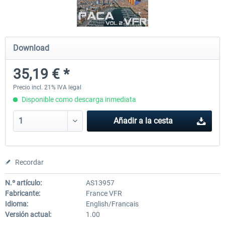
Mega Airport Frankfurt V2.0
Mega Airport Berlin Brande
Download
35,19 € *
30,45 € *
25,37 € *
Precio incl. 21% IVA legal
Disponible como descarga inmediata
Añadir a la cesta
Recordar
N.º artículo:
AS13957
Fabricante:
France VFR
Idioma:
English/Francais
Versión actual:
1.00