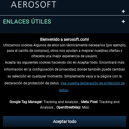
ENLACES ÚTILES
Bienvenido a aerosoft.com!
Utilizamos cookies Algunos de ellos son técnicamente necesarios (por ejemplo,
para el carrito de compras), otros nos ayudan a mejorar nuestras ofertas y
ofrecerle una mejor experiencia de usuario.
Acepta las siguientes cookies haciendo clic en Aceptar todo. Encontrará más
información en la configuración de privacidad, donde también puede cambiar
DESISTIR DEL CONTRATO
su selección en cualquier momento. Simplemente vaya a la página con la
declaración de protección de datos.
Vea nuestra declaración de protección de
INFORMACIÓN
datos.
NO SE PIERDA LAS ÚLTIMAS NOTICIAS
Google Tag Manager:
Tracking and Analysis ,
Meta Pixel:
Tracking and
Analysis ,
OpenStreetMap:
Misc
* Todos los precios, incl. el IVA legal y
gastos de envío
así como las posibles
tasas de recepción si no se describe lo contrario
Aceptar todo
** De aplicación a envíos dentro de Alemania. Los plazos de envío para los