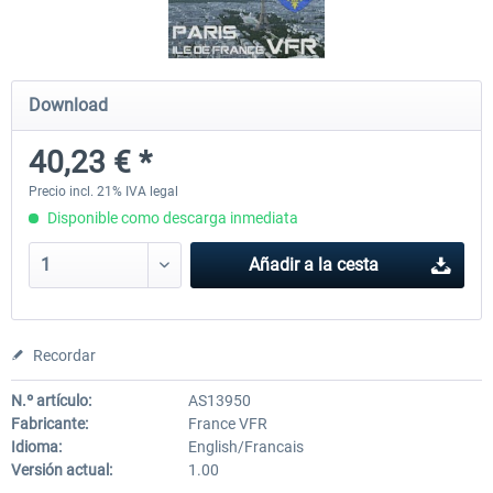
Mega Airport Frankfurt V2.0
Mega Airport Berlin Brande
Download
40,23 € *
30,45 € *
25,37 € *
Precio incl. 21% IVA legal
Disponible como descarga inmediata
Añadir a la cesta
Recordar
N.º artículo:
AS13950
Fabricante:
France VFR
Idioma:
English/Francais
Versión actual:
1.00