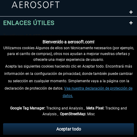
ENLACES ÚTILES
Bienvenido a aerosoft.com!
Utilizamos cookies Algunos de ellos son técnicamente necesarios (por ejemplo,
para el carrito de compras), otros nos ayudan a mejorar nuestras ofertas y
ofrecerle una mejor experiencia de usuario.
Acepta las siguientes cookies haciendo clic en Aceptar todo. Encontrará más
información en la configuración de privacidad, donde también puede cambiar
DESISTIR DEL CONTRATO
su selección en cualquier momento. Simplemente vaya a la página con la
declaración de protección de datos.
Vea nuestra declaración de protección de
INFORMACIÓN
datos.
NO SE PIERDA LAS ÚLTIMAS NOTICIAS
Google Tag Manager:
Tracking and Analysis ,
Meta Pixel:
Tracking and
Analysis ,
OpenStreetMap:
Misc
* Todos los precios, incl. el IVA legal y
gastos de envío
así como las posibles
tasas de recepción si no se describe lo contrario
Aceptar todo
** De aplicación a envíos dentro de Alemania. Los plazos de envío para los