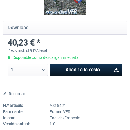
Mega Airport Frankfurt V2.0
Mega Airport Berlin Brande
Download
40,23 € *
30,45 € *
25,37 € *
Precio incl. 21% IVA legal
Disponible como descarga inmediata
Añadir a la cesta
Recordar
N.º artículo:
AS15421
Fabricante:
France VFR
Idioma:
English/Français
Versión actual:
1.0