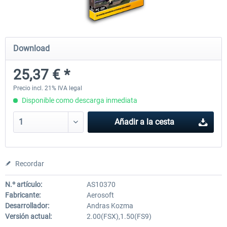
Mega Airport Frankfurt V2.0
Mega Airport Berlin Brande
Download
25,37 € *
30,45 € *
25,37 € *
Precio incl. 21% IVA legal
Disponible como descarga inmediata
Añadir a la cesta
Recordar
N.º artículo:
AS10370
Fabricante:
Aerosoft
Desarrollador:
Andras Kozma
Versión actual:
2.00(FSX),1.50(FS9)