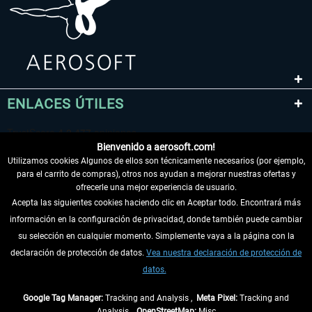
ENLACES ÚTILES
Bienvenido a aerosoft.com!
Utilizamos cookies Algunos de ellos son técnicamente necesarios (por ejemplo,
para el carrito de compras), otros nos ayudan a mejorar nuestras ofertas y
ofrecerle una mejor experiencia de usuario.
Acepta las siguientes cookies haciendo clic en Aceptar todo. Encontrará más
información en la configuración de privacidad, donde también puede cambiar
DESISTIR DEL CONTRATO
su selección en cualquier momento. Simplemente vaya a la página con la
declaración de protección de datos.
Vea nuestra declaración de protección de
INFORMACIÓN
datos.
NO SE PIERDA LAS ÚLTIMAS NOTICIAS
Google Tag Manager:
Tracking and Analysis ,
Meta Pixel:
Tracking and
Analysis ,
OpenStreetMap:
Misc