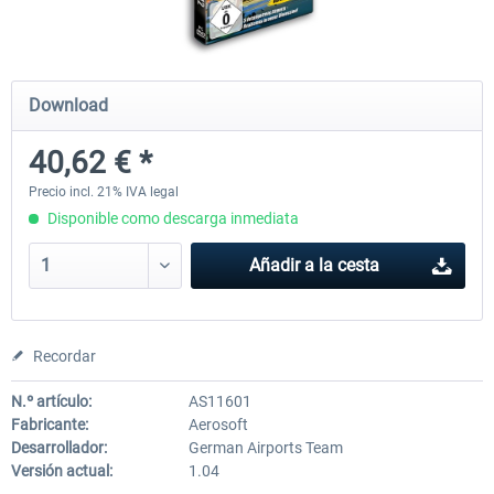
Mega Airport Frankfurt V2.0
Mega Airport Berlin Brande
Download
40,62 € *
30,45 € *
25,37 € *
Precio incl. 21% IVA legal
Disponible como descarga inmediata
Añadir a la cesta
Recordar
N.º artículo:
AS11601
Fabricante:
Aerosoft
Desarrollador:
German Airports Team
Versión actual:
1.04