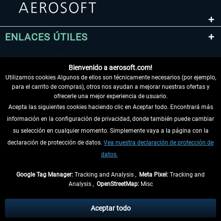
ENLACES ÚTILES
Bienvenido a aerosoft.com!
Utilizamos cookies Algunos de ellos son técnicamente necesarios (por ejemplo,
para el carrito de compras), otros nos ayudan a mejorar nuestras ofertas y
ofrecerle una mejor experiencia de usuario.
Acepta las siguientes cookies haciendo clic en Aceptar todo. Encontrará más
información en la configuración de privacidad, donde también puede cambiar
DESISTIR DEL CONTRATO
su selección en cualquier momento. Simplemente vaya a la página con la
declaración de protección de datos.
Vea nuestra declaración de protección de
INFORMACIÓN
datos.
NO SE PIERDA LAS ÚLTIMAS NOTICIAS
Google Tag Manager:
Tracking and Analysis ,
Meta Pixel:
Tracking and
Analysis ,
OpenStreetMap:
Misc
* Todos los precios, incl. el IVA legal y
gastos de envío
así como las posibles
tasas de recepción si no se describe lo contrario
Aceptar todo
** De aplicación a envíos dentro de Alemania. Los plazos de envío para los