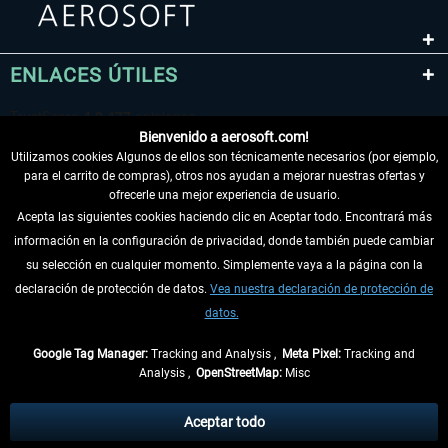
ENLACES ÚTILES
Bienvenido a aerosoft.com!
Utilizamos cookies Algunos de ellos son técnicamente necesarios (por ejemplo,
para el carrito de compras), otros nos ayudan a mejorar nuestras ofertas y
ofrecerle una mejor experiencia de usuario.
Acepta las siguientes cookies haciendo clic en Aceptar todo. Encontrará más
información en la configuración de privacidad, donde también puede cambiar
DESISTIR DEL CONTRATO
su selección en cualquier momento. Simplemente vaya a la página con la
declaración de protección de datos.
Vea nuestra declaración de protección de
INFORMACIÓN
datos.
NO SE PIERDA LAS ÚLTIMAS NOTICIAS
Google Tag Manager:
Tracking and Analysis ,
Meta Pixel:
Tracking and
Analysis ,
OpenStreetMap:
Misc
* Todos los precios, incl. el IVA legal y
gastos de envío
así como las posibles
tasas de recepción si no se describe lo contrario
Aceptar todo
** De aplicación a envíos dentro de Alemania. Los plazos de envío para los