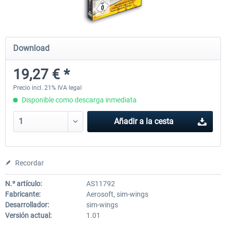
Mega Airport Frankfurt V2.0
Mega Airport Berlin Brande
Download
19,27 € *
30,45 € *
25,37 € *
Precio incl. 21% IVA legal
Disponible como descarga inmediata
Añadir a la cesta
Recordar
N.º artículo:
AS11792
Fabricante:
Aerosoft, sim-wings
Desarrollador:
sim-wings
Versión actual:
1.01