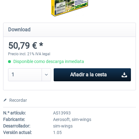
Mega Airport Frankfurt V2.0
Mega Airport Berlin Brande
Download
50,79 € *
30,45 € *
25,37 € *
Precio incl. 21% IVA legal
Disponible como descarga inmediata
Añadir a la cesta
Recordar
N.º artículo:
AS13993
Fabricante:
Aerosoft, sim-wings
Desarrollador:
sim-wings
Versión actual:
1.05