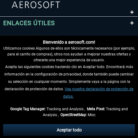
ENLACES ÚTILES
Bienvenido a aerosoft.com!
Utilizamos cookies Algunos de ellos son técnicamente necesarios (por ejemplo,
para el carrito de compras), otros nos ayudan a mejorar nuestras ofertas y
ofrecerle una mejor experiencia de usuario.
Acepta las siguientes cookies haciendo clic en Aceptar todo. Encontrará más
información en la configuración de privacidad, donde también puede cambiar
DESISTIR DEL CONTRATO
su selección en cualquier momento. Simplemente vaya a la página con la
declaración de protección de datos.
Vea nuestra declaración de protección de
INFORMACIÓN
datos.
NO SE PIERDA LAS ÚLTIMAS NOTICIAS
Google Tag Manager:
Tracking and Analysis ,
Meta Pixel:
Tracking and
Analysis ,
OpenStreetMap:
Misc
* Todos los precios, incl. el IVA legal y
gastos de envío
así como las posibles
tasas de recepción si no se describe lo contrario
Aceptar todo
** De aplicación a envíos dentro de Alemania. Los plazos de envío para los