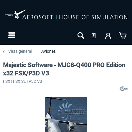
Vista general
Aviones
Majestic Software - MJC8-Q400 PRO Edition
x32 FSX/P3D V3
FSX | FSX:SE | P3D V3