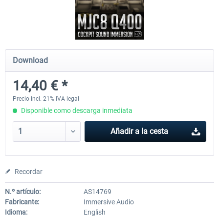
Ultimate Traffic Live
FS Global Real Weather..
Download
49,77 € *
40,66 € *
14,40 € *
Precio incl. 21% IVA legal
Disponible como descarga inmediata
Añadir a la cesta
Recordar
N.º artículo:
AS14769
Fabricante:
Immersive Audio
Idioma:
English