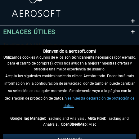
ENLACES ÚTILES
Bienvenido a aerosoft.com!
Utilizamos cookies Algunos de ellos son técnicamente necesarios (por ejemplo,
para el carrito de compras), otros nos ayudan a mejorar nuestras ofertas y
ofrecerle una mejor experiencia de usuario.
Acepta las siguientes cookies haciendo clic en Aceptar todo. Encontrará más
información en la configuración de privacidad, donde también puede cambiar
DESISTIR DEL CONTRATO
su selección en cualquier momento. Simplemente vaya a la página con la
declaración de protección de datos.
Vea nuestra declaración de protección de
INFORMACIÓN
datos.
NO SE PIERDA LAS ÚLTIMAS NOTICIAS
Google Tag Manager:
Tracking and Analysis ,
Meta Pixel:
Tracking and
Analysis ,
OpenStreetMap:
Misc
* Todos los precios, incl. el IVA legal y
gastos de envío
así como las posibles
tasas de recepción si no se describe lo contrario