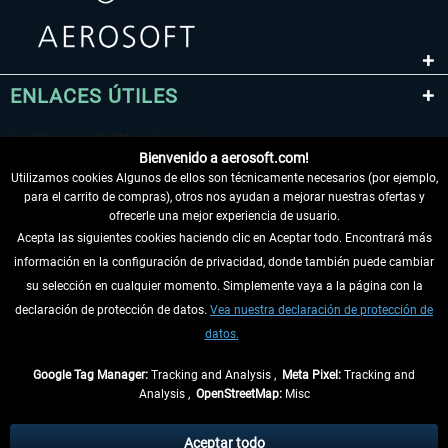
ENLACES ÚTILES
Bienvenido a aerosoft.com!
Utilizamos cookies Algunos de ellos son técnicamente necesarios (por ejemplo,
para el carrito de compras), otros nos ayudan a mejorar nuestras ofertas y
ofrecerle una mejor experiencia de usuario.
Acepta las siguientes cookies haciendo clic en Aceptar todo. Encontrará más
información en la configuración de privacidad, donde también puede cambiar
DESISTIR DEL CONTRATO
su selección en cualquier momento. Simplemente vaya a la página con la
declaración de protección de datos.
Vea nuestra declaración de protección de
INFORMACIÓN
datos.
NO SE PIERDA LAS ÚLTIMAS NOTICIAS
Google Tag Manager:
Tracking and Analysis ,
Meta Pixel:
Tracking and
Analysis ,
OpenStreetMap:
Misc
* Todos los precios, incl. el IVA legal y
gastos de envío
así como las posibles
tasas de recepción si no se describe lo contrario
Aceptar todo