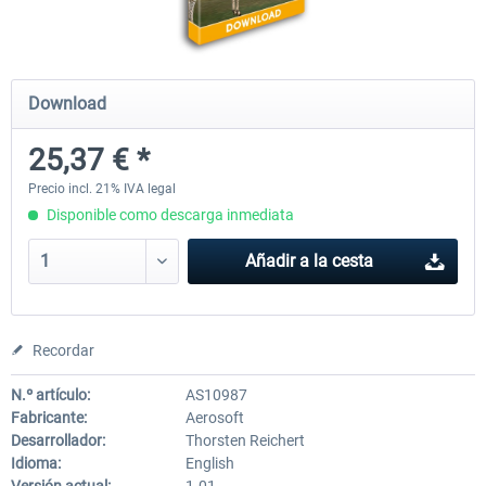
Ultimate Traffic Live
FS Global Real Weather..
Download
25,37 € *
49,77 € *
40,66 € *
Precio incl. 21% IVA legal
Disponible como descarga inmediata
Añadir a la cesta
Recordar
N.º artículo:
AS10987
Fabricante:
Aerosoft
Desarrollador:
Thorsten Reichert
Idioma:
English