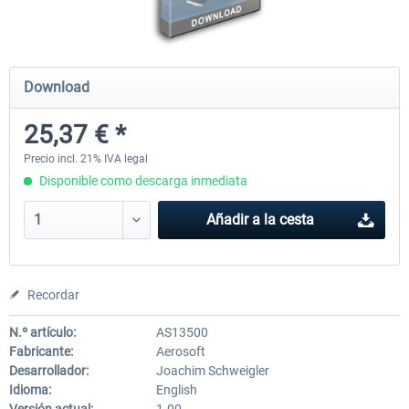
Airbus Bundle
iFly Jets-The 737NG for 
Download
25,37 € *
53,21 € *
60,22 € *
Precio incl. 21% IVA legal
Disponible como descarga inmediata
Añadir a la cesta
Recordar
N.º artículo:
AS13500
Fabricante:
Aerosoft
Desarrollador:
Joachim Schweigler
Idioma:
English