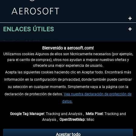
ENLACES ÚTILES
Bienvenido a aerosoft.com!
Utilizamos cookies Algunos de ellos son técnicamente necesarios (por ejemplo,
para el carrito de compras), otros nos ayudan a mejorar nuestras ofertas y
ofrecerle una mejor experiencia de usuario.
Acepta las siguientes cookies haciendo clic en Aceptar todo. Encontrará más
información en la configuración de privacidad, donde también puede cambiar
DESISTIR DEL CONTRATO
su selección en cualquier momento. Simplemente vaya a la página con la
declaración de protección de datos.
Vea nuestra declaración de protección de
INFORMACIÓN
datos.
NO SE PIERDA LAS ÚLTIMAS NOTICIAS
Google Tag Manager:
Tracking and Analysis ,
Meta Pixel:
Tracking and
Analysis ,
OpenStreetMap:
Misc
* Todos los precios, incl. el IVA legal y
gastos de envío
así como las posibles
tasas de recepción si no se describe lo contrario
Aceptar todo