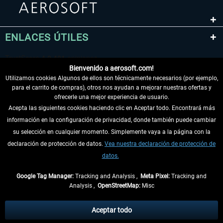
ENLACES ÚTILES
Bienvenido a aerosoft.com!
Utilizamos cookies Algunos de ellos son técnicamente necesarios (por ejemplo,
para el carrito de compras), otros nos ayudan a mejorar nuestras ofertas y
ofrecerle una mejor experiencia de usuario.
Acepta las siguientes cookies haciendo clic en Aceptar todo. Encontrará más
información en la configuración de privacidad, donde también puede cambiar
DESISTIR DEL CONTRATO
su selección en cualquier momento. Simplemente vaya a la página con la
declaración de protección de datos.
Vea nuestra declaración de protección de
INFORMACIÓN
datos.
NO SE PIERDA LAS ÚLTIMAS NOTICIAS
Google Tag Manager:
Tracking and Analysis ,
Meta Pixel:
Tracking and
Analysis ,
OpenStreetMap:
Misc
* Todos los precios, incl. el IVA legal y
gastos de envío
así como las posibles
tasas de recepción si no se describe lo contrario
Aceptar todo
** De aplicación a envíos dentro de Alemania. Los plazos de envío para los