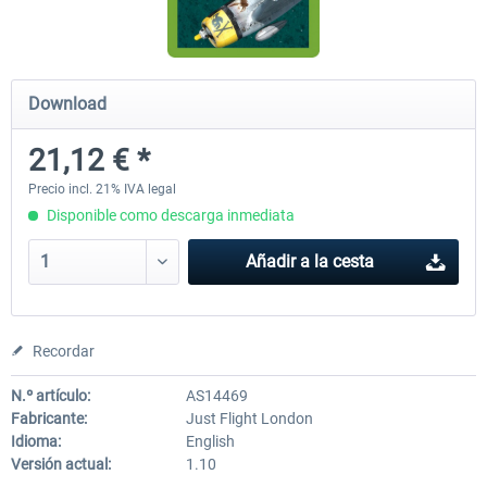
Airbus Bundle
iFly Jets-The 737NG for 
Download
21,12 € *
53,21 € *
60,22 € *
Precio incl. 21% IVA legal
Disponible como descarga inmediata
Añadir a la cesta
Recordar
N.º artículo:
AS14469
Fabricante:
Just Flight London
Idioma:
English
Versión actual:
1.10