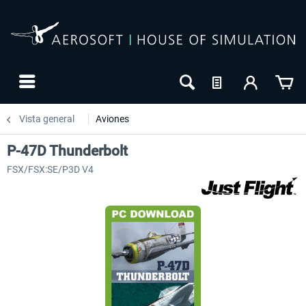
Vista general
Aviones
P-47D Thunderbolt
FSX/FSX:SE/P3D V4