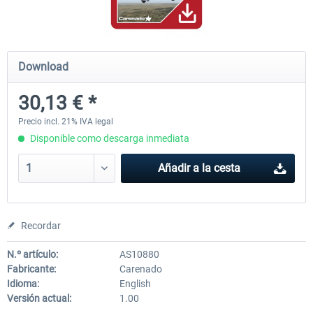
Airbus Bundle
iFly Jets-The 737NG for 
Download
30,13 € *
53,21 € *
60,22 € *
Precio incl. 21% IVA legal
Disponible como descarga inmediata
Añadir a la cesta
Recordar
N.º artículo:
AS10880
Fabricante:
Carenado
Idioma:
English
Versión actual:
1.00