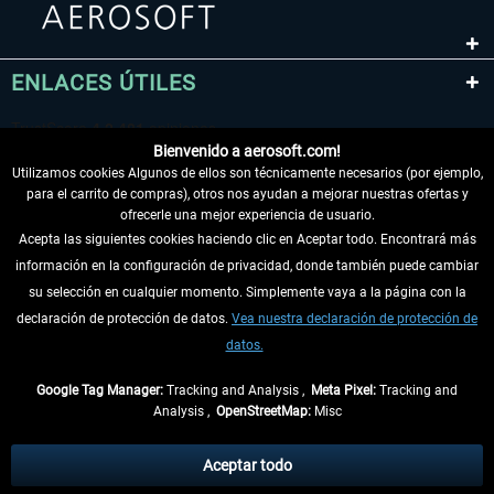
ENLACES ÚTILES
Bienvenido a aerosoft.com!
Utilizamos cookies Algunos de ellos son técnicamente necesarios (por ejemplo,
para el carrito de compras), otros nos ayudan a mejorar nuestras ofertas y
ofrecerle una mejor experiencia de usuario.
Acepta las siguientes cookies haciendo clic en Aceptar todo. Encontrará más
información en la configuración de privacidad, donde también puede cambiar
DESISTIR DEL CONTRATO
su selección en cualquier momento. Simplemente vaya a la página con la
declaración de protección de datos.
Vea nuestra declaración de protección de
INFORMACIÓN
datos.
NO SE PIERDA LAS ÚLTIMAS NOTICIAS
Google Tag Manager:
Tracking and Analysis ,
Meta Pixel:
Tracking and
Analysis ,
OpenStreetMap:
Misc
* Todos los precios, incl. el IVA legal y
gastos de envío
así como las posibles
tasas de recepción si no se describe lo contrario
Aceptar todo
** De aplicación a envíos dentro de Alemania. Los plazos de envío para los