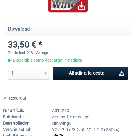
Hamburg-Finkenwerder
Madeira X Evolution
Download
33,50 € *
12,10 € *
25,37 € *
Precio incl. 21% IVA legal
Disponible como descarga inmediata
Añadir a la cesta
Recordar
N.º artículo:
AS14210
Fabricante:
Aerosoft, sim-wings
Desarrollador:
sim-wings
Versión actual:
V2.0.2.0 (P3Dv5) | V1.1.2.0 (P3Dv4)