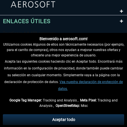
ENLACES ÚTILES
Bienvenido a aerosoft.com!
Utilizamos cookies Algunos de ellos son técnicamente necesarios (por ejemplo,
para el carrito de compras), otros nos ayudan a mejorar nuestras ofertas y
ofrecerle una mejor experiencia de usuario.
Acepta las siguientes cookies haciendo clic en Aceptar todo. Encontrará más
información en la configuración de privacidad, donde también puede cambiar
DESISTIR DEL CONTRATO
su selección en cualquier momento. Simplemente vaya a la página con la
declaración de protección de datos.
Vea nuestra declaración de protección de
INFORMACIÓN
datos.
NO SE PIERDA LAS ÚLTIMAS NOTICIAS
Google Tag Manager:
Tracking and Analysis ,
Meta Pixel:
Tracking and
Analysis ,
OpenStreetMap:
Misc
* Todos los precios, incl. el IVA legal y
gastos de envío
así como las posibles
tasas de recepción si no se describe lo contrario
Aceptar todo
** De aplicación a envíos dentro de Alemania. Los plazos de envío para los