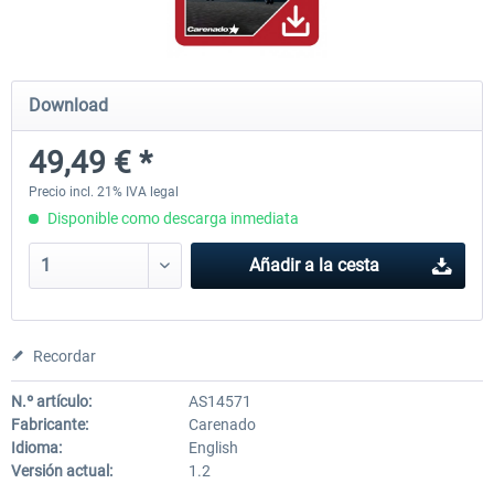
Airbus Bundle
iFly Jets-The 737NG for 
Download
49,49 € *
53,21 € *
60,22 € *
Precio incl. 21% IVA legal
Disponible como descarga inmediata
Añadir a la cesta
Recordar
N.º artículo:
AS14571
Fabricante:
Carenado
Idioma:
English
Versión actual:
1.2