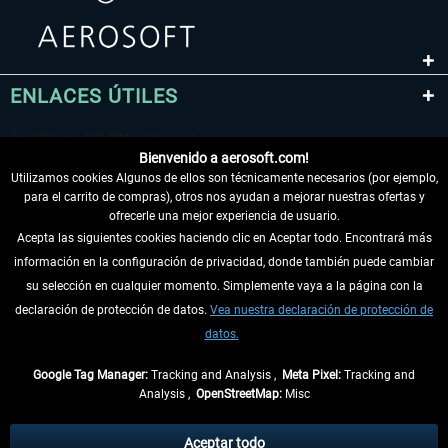
ENLACES ÚTILES
Bienvenido a aerosoft.com!
Utilizamos cookies Algunos de ellos son técnicamente necesarios (por ejemplo,
para el carrito de compras), otros nos ayudan a mejorar nuestras ofertas y
ofrecerle una mejor experiencia de usuario.
Acepta las siguientes cookies haciendo clic en Aceptar todo. Encontrará más
información en la configuración de privacidad, donde también puede cambiar
DESISTIR DEL CONTRATO
su selección en cualquier momento. Simplemente vaya a la página con la
declaración de protección de datos.
Vea nuestra declaración de protección de
INFORMACIÓN
datos.
NO SE PIERDA LAS ÚLTIMAS NOTICIAS
Google Tag Manager:
Tracking and Analysis ,
Meta Pixel:
Tracking and
Analysis ,
OpenStreetMap:
Misc
* Todos los precios, incl. el IVA legal y
gastos de envío
así como las posibles
tasas de recepción si no se describe lo contrario
Aceptar todo