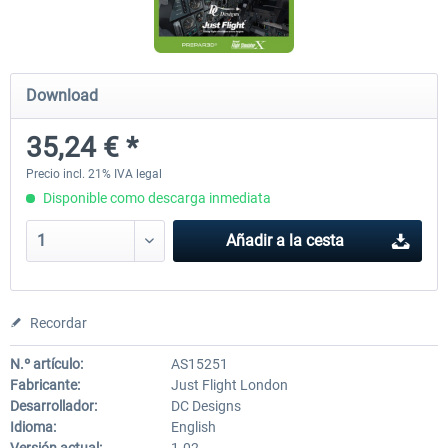
Airbus Bundle
iFly Jets-The 737NG for 
Download
35,24 € *
53,21 € *
60,22 € *
Precio incl. 21% IVA legal
Disponible como descarga inmediata
Añadir a la cesta
Recordar
N.º artículo:
AS15251
Fabricante:
Just Flight London
Desarrollador:
DC Designs
Idioma:
English