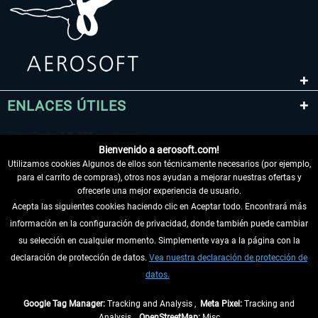
ENLACES ÚTILES
Bienvenido a aerosoft.com!
Utilizamos cookies Algunos de ellos son técnicamente necesarios (por ejemplo,
para el carrito de compras), otros nos ayudan a mejorar nuestras ofertas y
ofrecerle una mejor experiencia de usuario.
Acepta las siguientes cookies haciendo clic en Aceptar todo. Encontrará más
información en la configuración de privacidad, donde también puede cambiar
DESISTIR DEL CONTRATO
su selección en cualquier momento. Simplemente vaya a la página con la
declaración de protección de datos.
Vea nuestra declaración de protección de
INFORMACIÓN
datos.
NO SE PIERDA LAS ÚLTIMAS NOTICIAS
Google Tag Manager:
Tracking and Analysis ,
Meta Pixel:
Tracking and
Analysis ,
OpenStreetMap:
Misc