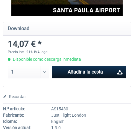
FSDG - Greenland Kulusuk MSFS
Aerosoft Airport Bonair
Download
14,07 € *
9,14 € *
12,15 € *
Precio incl. 21% IVA legal
Disponible como descarga inmediata
Añadir a la cesta
Recordar
N.º artículo:
AS15430
Fabricante:
Just Flight London
Idioma:
English
Versión actual:
1.3.0