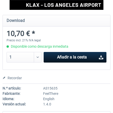
FSDG - Greenland Kulusuk MSFS
Aerosoft Airport Bonair
Download
10,70 € *
9,14 € *
12,15 € *
Precio incl. 21% IVA legal
Disponible como descarga inmediata
Añadir a la cesta
Recordar
N.º artículo:
AS15635
Fabricante:
FeelThere
Idioma:
English
Versión actual:
1.4.0