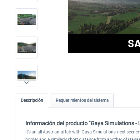
Descripción
Requerimientos del sistema
Información del producto "Gaya Simulations - 
It's an all Austrian-affair with Gaya Simulations' next scen
border and a similarly short distance from another of Gaya's