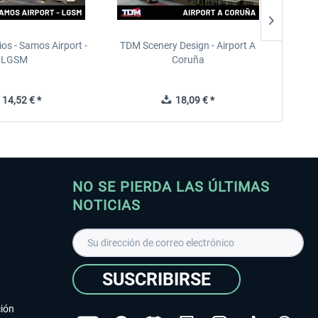
ios - Samos Airport -
TDM Scenery Design - Airport A
FlyLo
LGSM
Coruña
14,52 € *
18,09 € *
NO SE PIERDA LAS ÚLTIMAS
NOTICIAS
SUSCRIBIRSE
ción