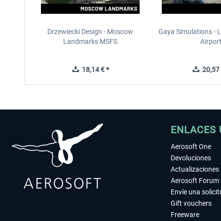
Drzewiecki Design - Moscow
Gaya Simulations - L
Landmarks MSFS
Airpor
18,14 € *
20,57 
ENLACES 
Aerosoft One
Devoluciones
Actualizaciones
Aerosoft Forum
Envíe una solici
Gift vouchers
Freeware