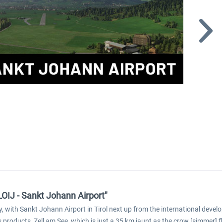
LOIJ - Sankt Johann Airport"
ery, with Sankt Johann Airport in Tirol next up from the international dev
 products, Zell am See, which is just a 35 km jaunt as the crow [simmer] fl