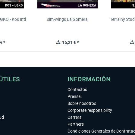
GKO - Kos Intl
sim-wings La Gomera
Terrainy Stud
t
€ *
16,21 € *
ÚTILES
INFORMACIÓN
Contactos
Prensa
Sobre nosotros
Corporate responsibility
tud
Carrera
Partners
Condiciones Generales de Contrata