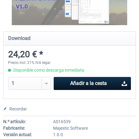
A320 Family professional Bundle
Aerosoft A320/A321 profess
Download
81,29 € *
60,96 € *
24,20 € *
Precio incl. 21% IVA legal
Disponible como descarga inmediata
Añadir a la cesta
Recordar
N.º artículo:
AS16539
Fabricante:
Majestic Software
Versión actual:
1.0.0