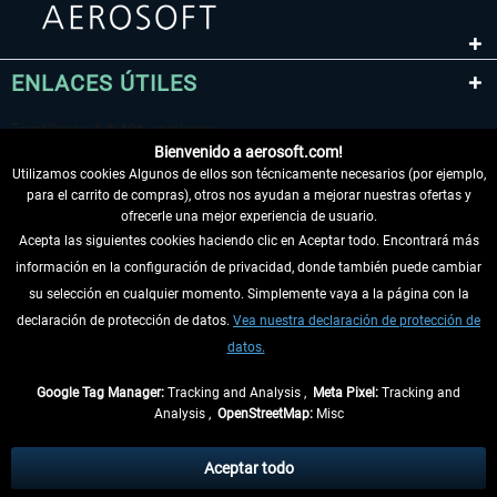
ENLACES ÚTILES
Bienvenido a aerosoft.com!
Utilizamos cookies Algunos de ellos son técnicamente necesarios (por ejemplo,
para el carrito de compras), otros nos ayudan a mejorar nuestras ofertas y
ofrecerle una mejor experiencia de usuario.
Acepta las siguientes cookies haciendo clic en Aceptar todo. Encontrará más
información en la configuración de privacidad, donde también puede cambiar
DESISTIR DEL CONTRATO
su selección en cualquier momento. Simplemente vaya a la página con la
declaración de protección de datos.
Vea nuestra declaración de protección de
INFORMACIÓN
datos.
NO SE PIERDA LAS ÚLTIMAS NOTICIAS
Google Tag Manager:
Tracking and Analysis ,
Meta Pixel:
Tracking and
Analysis ,
OpenStreetMap:
Misc
* Todos los precios, incl. el IVA legal y
gastos de envío
así como las posibles
tasas de recepción si no se describe lo contrario
Aceptar todo
** De aplicación a envíos dentro de Alemania. Los plazos de envío para los