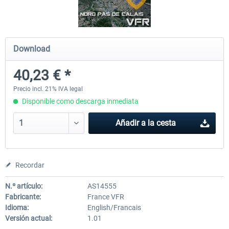
Hamburg-Finkenwerder
Madeira X Evolution
Download
40,23 € *
12,10 € *
25,37 € *
Precio incl. 21% IVA legal
Disponible como descarga inmediata
Añadir a la cesta
Recordar
N.º artículo:
AS14555
Fabricante:
France VFR
Idioma:
English/Francais
Versión actual:
1.01